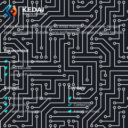
Kedai Website
siap membantu Anda merajai dunia online dengan
jasa pembuatan website yang profesional dengan kualitas terbaik.
Rekomendasi
Jasa Pembuatan Website
Jasa Iklan Ads
Jasa SEO Profesional
Support
Company
Website Ototomotif Dilelang
F.A.Q
Tips dan Trik
Contact Us
Testimoni Pelanggan
Kebijakan Privasi