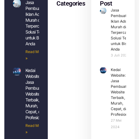
Jasa
Categories
Post
Pembuatan
Jasa
Iklan Ads
Pembuatan
Murah dan
Iklan Ads
Terpercaya:
Murah dan
Solusi Tepat
Terpercaya:
untuk Bisnis
Solusi Tepat
Anda
untuk Bisnis
Anda
Read More
3 Juli 2024
»
Kedai
Kedai
Website:
Website:
Jasa
Jasa
Pembuatan
Pembuatan
Website
Website
Terbaik,
Terbaik,
Murah,
Murah,
Cepat, dan
Cepat, dan
Profesional
Profesional
27 Mei
Read More
2024
»