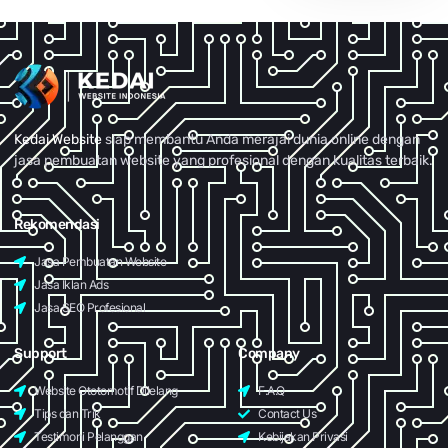
Kedai Website
siap membantu Anda merajai dunia online dengan
jasa pembuatan website yang profesional dengan kualitas terbaik.
Rekomendasi
Jasa Pembuatan Website
Jasa Iklan Ads
Jasa SEO Profesional
Support
Company
Website Ototomotif Dilelang
F.A.Q
Tips dan Trik
Contact Us
Testimoni Pelanggan
Kebijakan Privasi