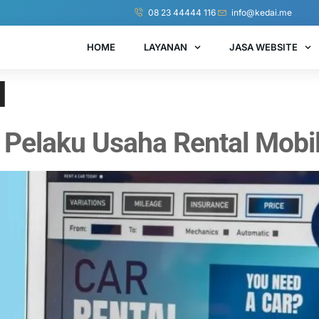
08 23 44444 116
info@kedai.me
HOME
LAYANAN
JASA WEBSITE
l
 Pelaku Usaha Rental Mobi